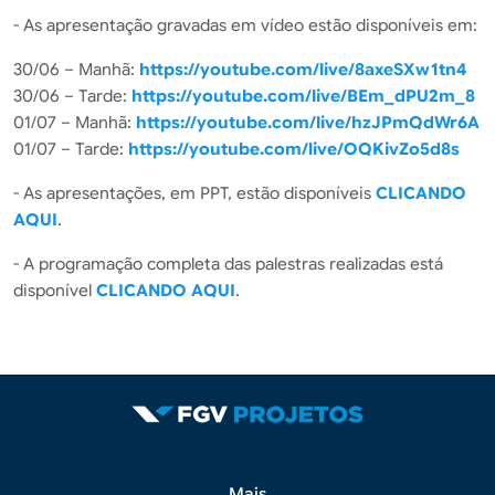
- As apresentação gravadas em vídeo estão disponíveis em:
30/06 – Manhã:
https://youtube.com/live/8axeSXw1tn4
30/06 – Tarde:
https://youtube.com/live/BEm_dPU2m_8
01/07 – Manhã:
https://youtube.com/live/hzJPmQdWr6A
01/07 – Tarde:
https://youtube.com/live/OQKivZo5d8s
- As apresentações, em PPT, estão disponíveis
CLICANDO
AQUI
.
- A programação completa das palestras realizadas está
disponível
CLICANDO AQUI
.
Rodapé 2
Mais