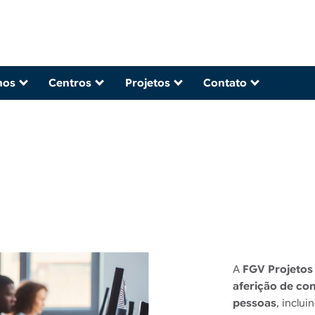
mos
Centros
Projetos
Contato
A
FGV Projetos
aferição de co
pessoas
, inclu