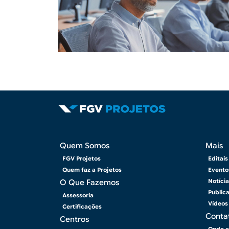
Rodapé
Rod
Quem Somos
Mais
FGV Projetos
Editais
Quem faz a Projetos
Evento
Notíci
O Que Fazemos
Public
Assessoria
Vídeos
Certificações
Conta
Centros