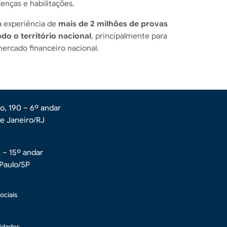
cenças e habilitações.
 experiência de
mais de 2 milhões de provas
do o território nacional
, principalmente para
mercado financeiro nacional.
o, 190 – 6º andar
de Janeiro/RJ
4 – 15º andar
 Paulo/SP
ociais
idades