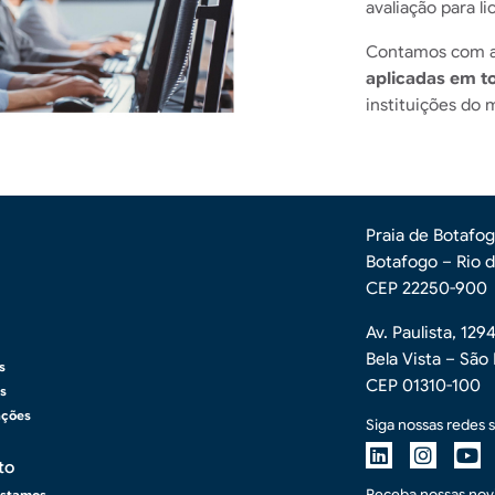
avaliação para li
Contamos com a
aplicadas em to
instituições do 
Praia de Botafog
Botafogo – Rio 
CEP 22250-900
apé 2
Av. Paulista, 129
Bela Vista – São
s
CEP 01310-100
as
ações
Siga nossas redes s
to
Receba nossas nov