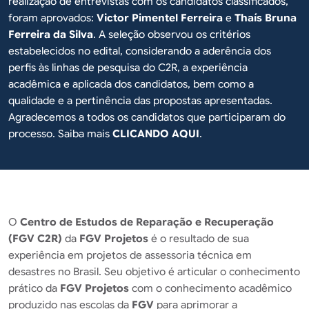
realização de entrevistas com os candidatos classificados,
foram aprovados:
Victor Pimentel Ferreira
e
Thaís Bruna
Ferreira da Silva
. A seleção observou os critérios
estabelecidos no edital, considerando a aderência dos
perfis às linhas de pesquisa do C2R, a experiência
acadêmica e aplicada dos candidatos, bem como a
qualidade e a pertinência das propostas apresentadas.
Agradecemos a todos os candidatos que participaram do
processo. Saiba mais
CLICANDO AQUI
.
O
Centro de Estudos de Reparação e Recuperação
(FGV C2R)
da
FGV Projetos
é o resultado de sua
experiência em projetos de assessoria técnica em
desastres no Brasil. Seu objetivo é articular o conhecimento
prático da
FGV Projetos
com o conhecimento acadêmico
produzido nas escolas da
FGV
para aprimorar a