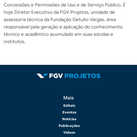
Concessões e Permissões de Uso e de Serviço Público. É
hoje Diretor Executivo da FGV Projetos, unidade de
assessoria técnica da Fundação Getulio Vargas, área
responsável pela geração e aplicação do conhecimento
técnico e acadêmico acumulado em suas escolas e
institutos.
Rodapé 2
Mais
Editais
Eventos
Notícias
Publicações
Vídeos