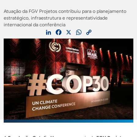
Atuação da FGV Projetos contribuiu para o planejamento
estratégico, infraestrutura e representatividade
internacional da conferência
LinkedIn
Facebook
X
WhatsApp
Copy
Link