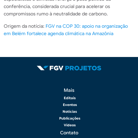
conferência, considerada crucial para acelerar os
compromissos rumo à neutralidade de carbono.
Origem da notícia:
FGV na COP 30: apoio na organização
em Belém fortalece agenda climática na Amazônia
Rodapé 2
Mais
Editais
Eventos
Notícias
Publicações
Vídeos
Contato